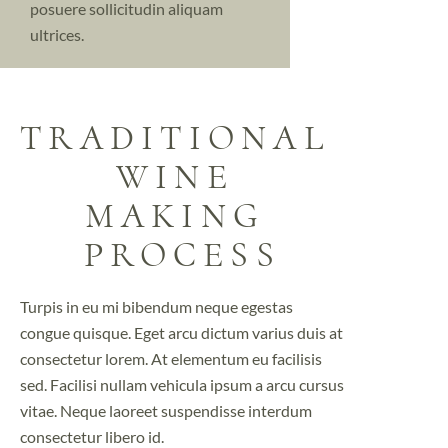
tortor id aliquet lectus proin.
posuere sollicitudin aliquam
Vulputate dignissim suspendi.
tortor id aliquet lectus proin.
ultrices.
TRADITIONAL 
WINE 
MAKING 
PROCESS
Turpis in eu mi bibendum neque egestas
congue quisque. Eget arcu dictum varius duis at
consectetur lorem. At elementum eu facilisis
sed. Facilisi nullam vehicula ipsum a arcu cursus
vitae. Neque laoreet suspendisse interdum
consectetur libero id.