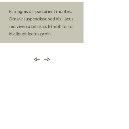
Et magnis dis parturient montes.
Fames ac turpis eg
Ornare suspendisse sed nisi lacus
tempus urna et ph
sed viverra tellus in. Id nibh tortor
aliquam eleifend mi
id aliquet lectus proin.
posuere sollicitud
ultrices.