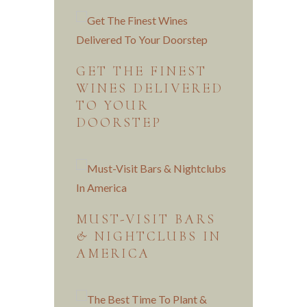
GET THE FINEST
WINES DELIVERED
TO YOUR
DOORSTEP
MUST-VISIT BARS
& NIGHTCLUBS IN
AMERICA