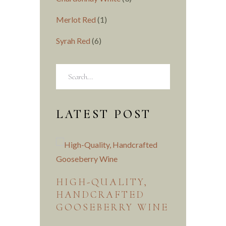
Merlot Red
(1)
Syrah Red
(6)
LATEST POST
HIGH-QUALITY,
HANDCRAFTED
GOOSEBERRY WINE